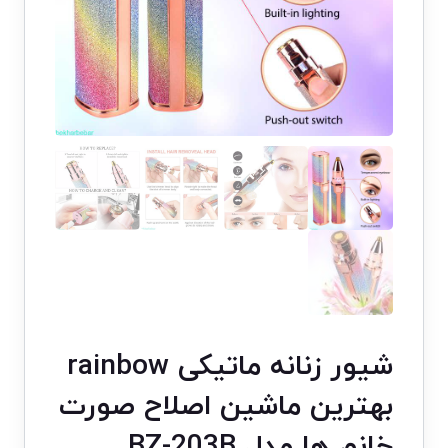
شیور زنانه ماتیکی rainbow
بهترین ماشین اصلاح صورت
خانم ها مدل BZ-203B