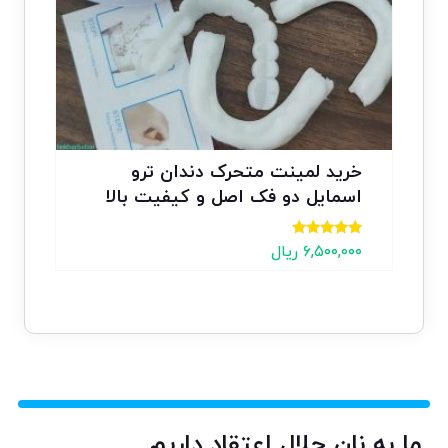
خرید لمینت متحرک دندان ترو
اسمایل دو فک اصل و کیفیت بالا
نمره
۶,۵۰۰,۰۰۰
ریال
4.82
از 5
ما به نان حلال اعتقاد داریم