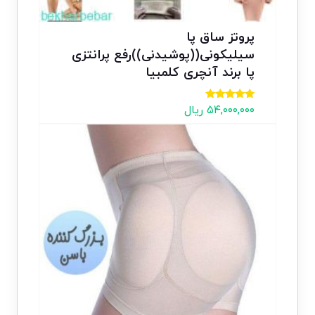
پروتز ساق پا
سیلیکونی((پوشیدنی))رفع پرانتزی
پا برند آنچری کلمبیا
نمره
۵۴,۰۰۰,۰۰۰
ریال
5.00
از 5