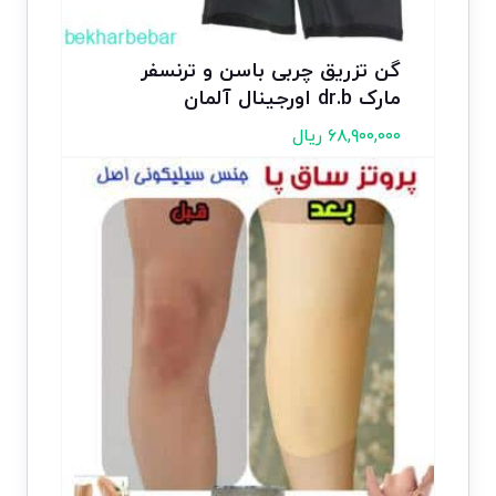
گن تزریق چربی باسن و ترنسفر
مارک dr.b اورجینال آلمان
۶۸,۹۰۰,۰۰۰
ریال